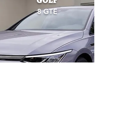
GOLF
8 GTE
J'en cherche une !