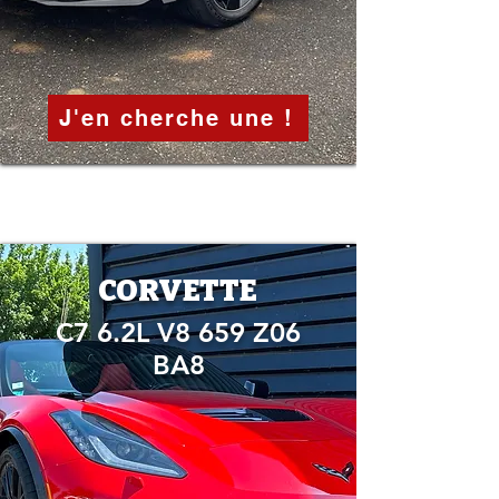
J'en cherche une !
CORVETTE
C7 6.2L V8 659 Z06
BA8