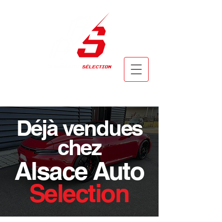
​Tel :
+33 6 36 06 17 14
Email : alsaceautoselection@gmail.com
Déjà vendues
chez
Alsace Auto
Selection